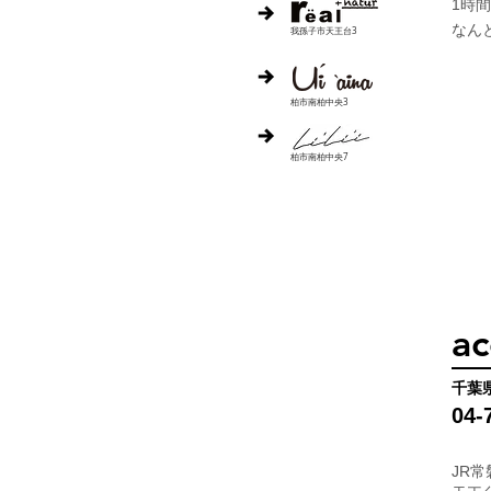
1時
なん
我孫子市天王台3
柏市南柏中央3
柏市南柏中央7
ac
千葉県
04-
JR