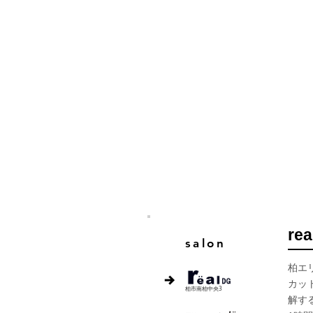
re
salon
柏エ
カッ
柏市南柏中央3
解す