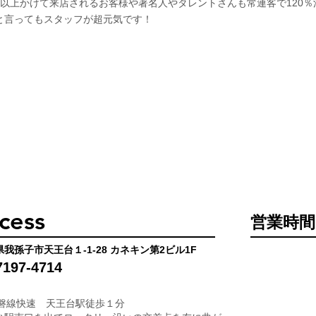
間以上かけて来店されるお客様や著名人やタレントさんも常連客で120％
と言ってもスタッフが超元気です！
cess
営業時間
我孫子市天王台１-1-28 カネキン第2ビル1F
7197-4714
常磐線快速 天王台駅徒歩１分