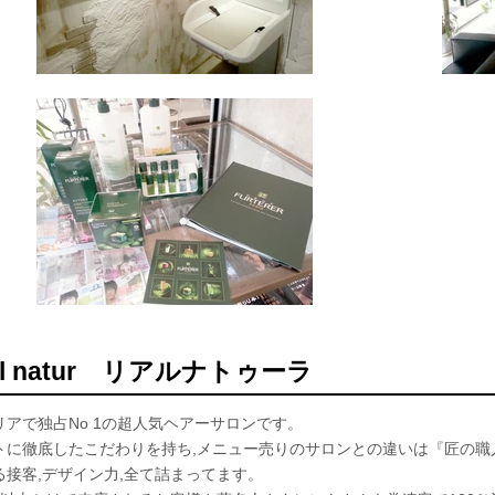
al natur リアルナトゥーラ
リアで独占No 1の超人気ヘアーサロンです。
トに徹底したこだわりを持ち,メニュー売りのサロンとの違いは『匠の職
る接客,デザイン力,全て詰まってます。