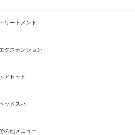
トリートメント
エクステンション
最高級のREMY hair使用
ヘアセット
ヘッドスパ
話題のフランス生まれのヘッドスパRUNEFURTERER
その他メニュー